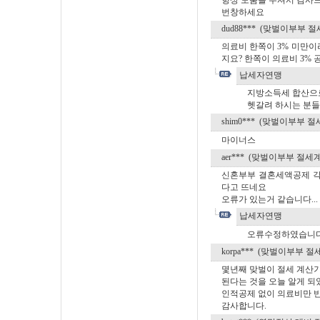
항상 도움을 주셔서 감사
번창하세요
dud88*** (맞벌이부부 
의료비 한쪽이 3% 미만이
지요? 한쪽이 의료비 3%
납세자연맹
지방소득세 합산으
헷갈려 하시는 분들
shim0*** (맞벌이부부 
마이너스
aer*** (맞벌이부부 절세
신혼부부 결혼세액공제 각
다고 뜨네요
오류가 있는거 같습니다...
납세자연맹
오류수정하였습니다
korpa*** (맞벌이부부 
몇년째 맞벌이 절세 계산
된다는 것을 오늘 알게 되
인적공제 없이 의료비만 반
감사합니다.