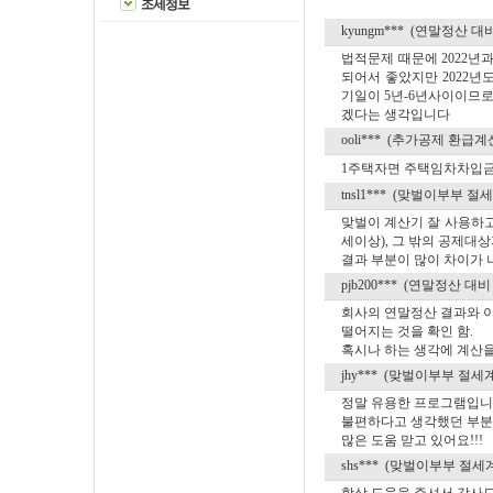
조세정보
kyungm*** (연말정산 
법적문제 때문에 2022년
되어서 좋았지만 2022년
기일이 5년-6년사이이므로
겠다는 생각입니다
ooli*** (추가공제 환급계
1주택자면 주택임차차입금 
tnsl1*** (맞벌이부부 절
맞벌이 계산기 잘 사용하고 
세이상), 그 밖의 공제대
결과 부분이 많이 차이가 
pjb200*** (연말정산 
회사의 연말정산 결과와 이
떨어지는 것을 확인 함.
혹시나 하는 생각에 계산을
jhy*** (맞벌이부부 절세
정말 유용한 프로그램입니
불편하다고 생각했던 부분
많은 도움 맏고 있어요!!!
shs*** (맞벌이부부 절세