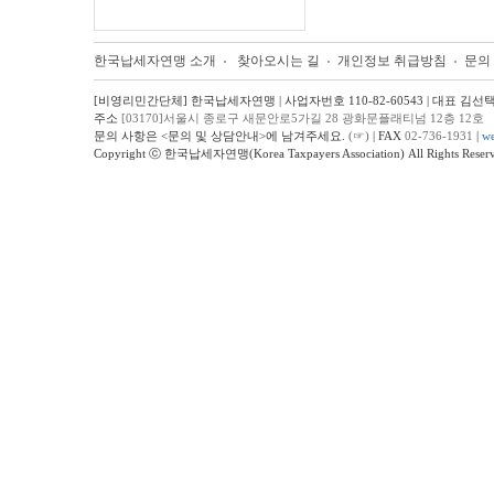
한국납세자연맹 소개
찾아오시는 길
개인정보 취급방침
문의
[비영리민간단체] 한국납세자연맹 | 사업자번호 110-82-60543 | 대표 김선
주소
[03170]서울시 종로구 새문안로5가길 28 광화문플래티넘 12층 12호
문의 사항은 <문의 및 상담안내>에 남겨주세요.
(☞)
| FAX
02-736-1931
|
we
Copyright ⓒ 한국납세자연맹(Korea Taxpayers Association) All Rights Reserv