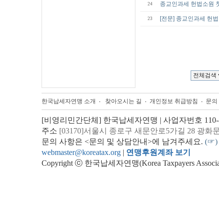
종교인과세 헌법소원 첫
24
[전문] 종교인과세 헌법
23
한국납세자연맹 소개
찾아오시는 길
개인정보 취급방침
문의
[비영리민간단체] 한국납세자연맹 | 사업자번호 110-82
주소
[03170]서울시 종로구 새문안로5가길 28 광화
문의 사항은 <문의 및 상담안내>에 남겨주세요.
(☞)
webmaster@koreatax.org
|
연맹후원계좌 보기
Copyright ⓒ 한국납세자연맹(Korea Taxpayers Association