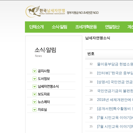
단체소개
소식·알림
조세개혁운동
연말정산
계
납세자연맹소식
번호
물이용부담금 헌법소원
32
[인터뷰] “한국은 중부
31
[성명서] 국민연금 연
30
국민연금기금의 불편한 
29
2018년 세제개편안에
28
[공개서한]특수활동비
27
[7월 시민교육 이야기
26
[7월 시민교육 이야기
25