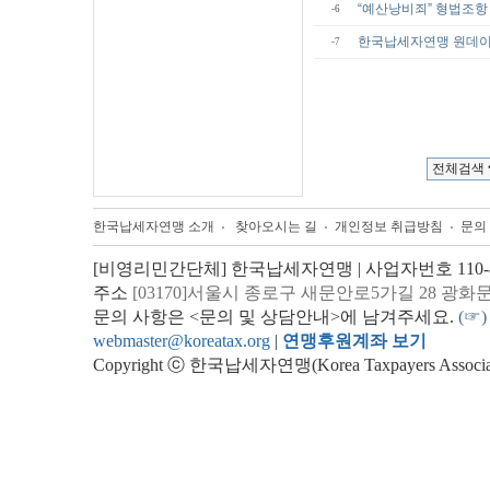
“예산낭비죄” 형법조항
-6
한국납세자연맹 원데이
-7
한국납세자연맹 소개
찾아오시는 길
개인정보 취급방침
문의
[비영리민간단체] 한국납세자연맹 | 사업자번호 110-82
주소
[03170]서울시 종로구 새문안로5가길 28 광화
문의 사항은 <문의 및 상담안내>에 남겨주세요.
(☞)
webmaster@koreatax.org
|
연맹후원계좌 보기
Copyright ⓒ 한국납세자연맹(Korea Taxpayers Association