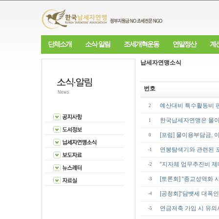
단체소개
소식·알림
조세개혁운동
연말정산
계
납세자연맹소식
번호
예산대비 특수활동비 편성
2
한국납세자연맹은 물이
1
[포럼] 물이용부담금, 
0
연봉탐색기와 관련된 
-1
“지자체 업무추진비 
-2
[토론회] “종교성역화 
-3
[공청회]​“담뱃세 대폭
-4
연금저축 가입 시 유의
-5