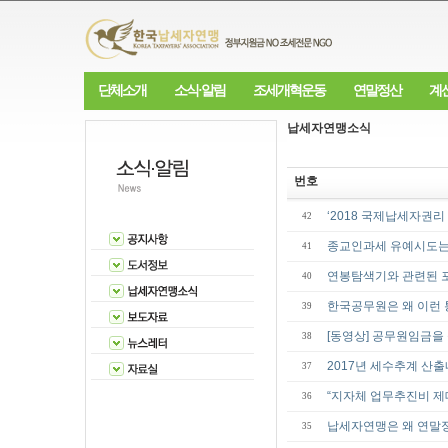
단체소개
소식·알림
조세개혁운동
연말정산
계
납세자연맹소식
번호
‘2018 국제납세자권
42
종교인과세 유예시도는
41
연봉탐색기와 관련된 
40
한국공무원은 왜 이런 
39
[동영상] 공무원임금을
38
2017년 세수추계 산
37
“지자체 업무추진비 
36
납세자연맹은 왜 연말
35