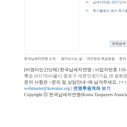
납세자연맹, 2017년의
34
특수활동비 폐지 촉구를
33
한국납세자연맹 소개
찾아오시는 길
개인정보 취급방침
문의
[비영리민간단체] 한국납세자연맹 | 사업자번호 110-82
주소
[03170]서울시 종로구 새문안로5가길 28 광화
문의 사항은 <문의 및 상담안내>에 남겨주세요.
(☞)
webmaster@koreatax.org
|
연맹후원계좌 보기
Copyright ⓒ 한국납세자연맹(Korea Taxpayers Association