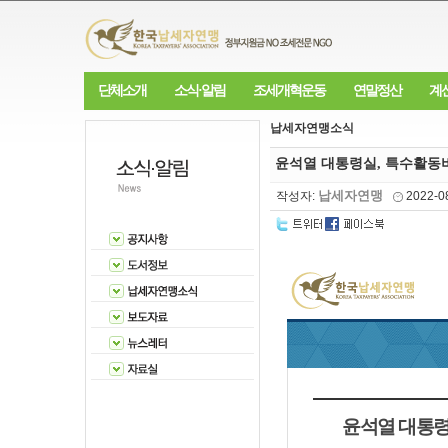
단체소개
소식·알림
조세개혁운동
연말정산
계
납세자연맹소식
윤석열 대통령실, 특수활동비 
납세자연맹
작성자:
2022-0
윤석열 대통령실