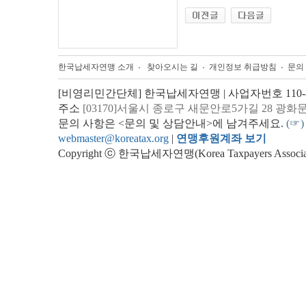
한국납세자연맹 소개
찾아오시는 길
개인정보 취급방침
문의
[비영리민간단체] 한국납세자연맹 | 사업자번호 110-82
주소
[03170]서울시 종로구 새문안로5가길 28 광화
문의 사항은 <문의 및 상담안내>에 남겨주세요.
(☞)
webmaster@koreatax.org
|
연맹후원계좌 보기
Copyright ⓒ 한국납세자연맹(Korea Taxpayers Association