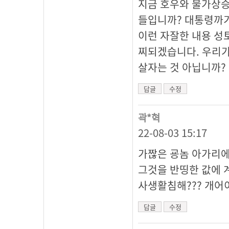
지금 호우와 물가상승
들입니까? 대통령까기
이런 자잘한 내용 성
찌되겠습니다. 우리가
살자는 것 아닙니까?
답글
수정
곽*혁
22-08-03 15:17
가짢은 굥놈 아가리에 
그것을 반띵한 값에 
사생활침해??? 개어
답글
수정