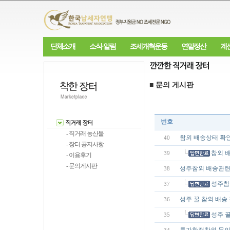
단체소개
소식·알림
조세개혁운동
연말정산
계
■ 문의 게시판
번호
- 직거래 농산물
참외 배송상태 확
40
- 장터 공지사항
참외 
39
- 이용후기
- 문의게시판
성주참외 배송관련
38
성주참
37
성주 꿀 참외 배송
36
성주 
35