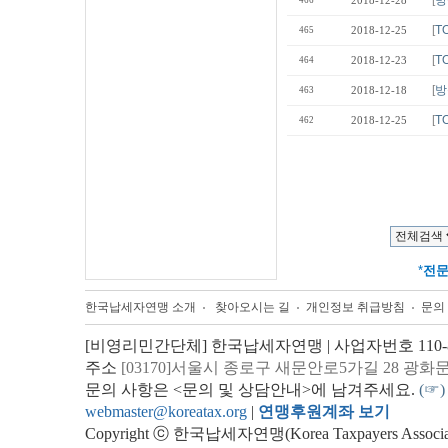
[
방
466
2018-12-28
[
T
465
2018-12-25
[
T
464
2018-12-23
[
방
463
2018-12-18
[
T
462
2018-12-25
*
전
한국납세자연맹 소개
찾아오시는 길
개인정보 취급방침
문의
[비영리민간단체] 한국납세자연맹 | 사업자번호 110-82
주소
[03170]서울시 종로구 새문안로5가길 28 광화
문의 사항은 <문의 및 상담안내>에 남겨주세요.
(☞)
webmaster@koreatax.org
|
연맹후원계좌 보기
Copyright ⓒ 한국납세자연맹(Korea Taxpayers Association