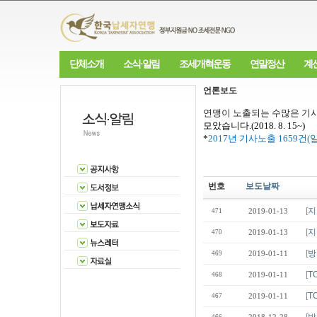
단체소개
소식·알림
조세개혁운동
연말정산
계
언론보도
연맹이 노출되는 수많은 기사
모았습니다
.(2018. 8. 15~)
*
2017
년 기사노출
1659
건
(
번호
보도날짜
[
지
471
2019-01-13
[
지
470
2019-01-13
[
방
469
2019-01-11
[
T
468
2019-01-11
[
T
467
2019-01-11