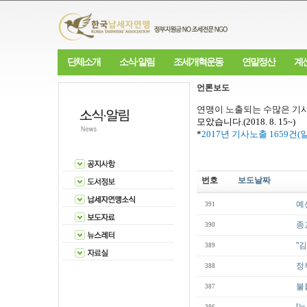
단체소개
소식·알림
조세개혁운동
연말정산
계
언론보도
연맹이 노출되는 수많은 기사
모았습니다
.(2018. 8. 15~)
*
2017
년 기사노출
1659
건
(
번호
보도날짜
예
391
종
390
"
389
정
388
불
387