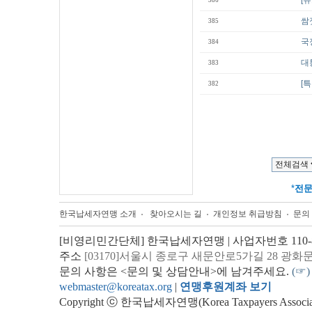
[
386
쌈
385
국
384
대
383
[
382
*
전
한국납세자연맹 소개
찾아오시는 길
개인정보 취급방침
문의
[비영리민간단체] 한국납세자연맹 | 사업자번호 110-82
주소
[03170]서울시 종로구 새문안로5가길 28 광화
문의 사항은 <문의 및 상담안내>에 남겨주세요.
(☞)
webmaster@koreatax.org
|
연맹후원계좌 보기
Copyright ⓒ 한국납세자연맹(Korea Taxpayers Association