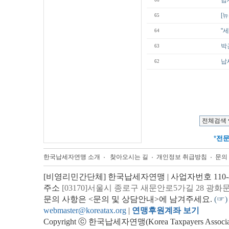
납
66
[
65
"
64
박
63
납
62
*
전
한국납세자연맹 소개
찾아오시는 길
개인정보 취급방침
문의
[비영리민간단체] 한국납세자연맹 | 사업자번호 110-82
주소
[03170]서울시 종로구 새문안로5가길 28 광화
문의 사항은 <문의 및 상담안내>에 남겨주세요.
(☞)
webmaster@koreatax.org
|
연맹후원계좌 보기
Copyright ⓒ 한국납세자연맹(Korea Taxpayers Association