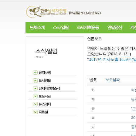
단체소개
소식·알림
조세개혁운동
연말정산
계
언론보도
연맹이 노출되는 수많은 기사
모았습니다
.(2018. 8. 15~)
*
2017
년 기사노출
1659
건
(
번호
보도날짜
연
71
납
70
"
69
3
68
공
67