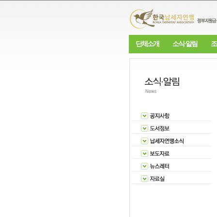
단체소개
소식·알림
조