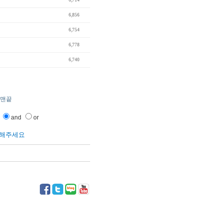
"
6,714
6,856
6,754
6,778
6,740
맨끝
and
or
릭해주세요