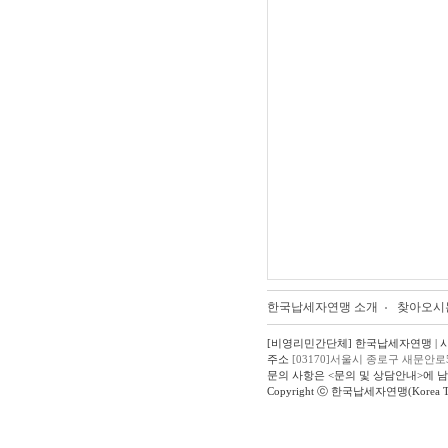
한국납세자연맹 소개
찾아오시
[비영리민간단체] 한국납세자연맹 | 사업자
주소
[03170]서울시 종로구 새문안로
문의 사항은 <문의 및 상담안내>에 
Copyright ⓒ 한국납세자연맹(Korea Taxpay