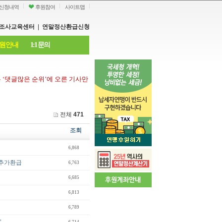
신청내역
후원참여
사이트맵
조사교육센터
|
연말정산환급신청
원안내
1:1 문의
은
‘
댓글많은 순위
’
에 오른 기사만
전체
471
조회
6,868
 추가환급
6,763
6,685
6,813
6,789