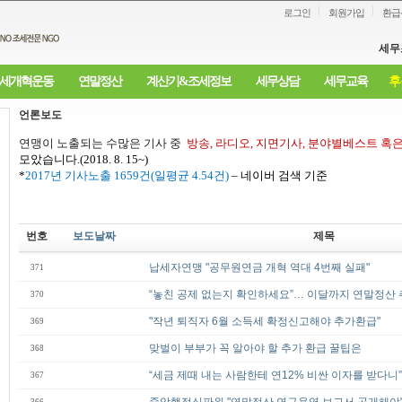
로그인
회원가입
환급
세무
세개혁운동
연말정산
계산기&조세정보
세무상담
세무교육
후
언론보도
연맹이 노출되는 수많은 기사 중
방송
,
라디오
,
지면기사
,
분야별베스트 혹
모았습니다
.(2018. 8. 15~)
*
2017
년 기사노출
1659
건
(
일평균
4.54
건
)
–
네이버 검색 기준
번호
보도날짜
제목
납세자연맹 "공무원연금 개혁 역대 4번째 실패"
371
“놓친 공제 없는지 확인하세요”… 이달까지 연말정산
370
"작년 퇴직자 6월 소득세 확정신고해야 추가환급"
369
맞벌이 부부가 꼭 알아야 할 추가 환급 꿀팁은
368
“세금 제때 내는 사람한테 연12% 비싼 이자를 받다니”
367