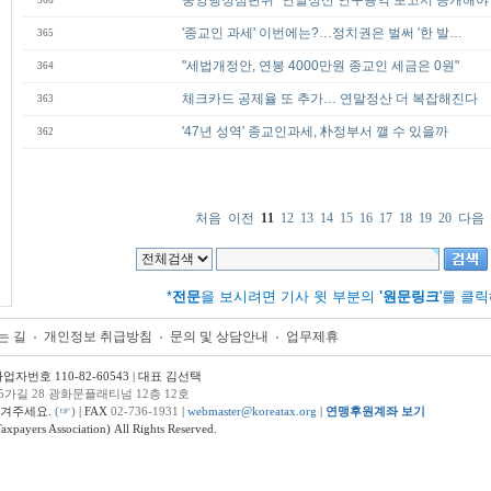
중앙행정심판위 "연말정산 연구용역 보고서 공개해야
366
'종교인 과세' 이번에는?…정치권은 벌써 '한 발…
365
"세법개정안, 연봉 4000만원 종교인 세금은 0원"
364
체크카드 공제율 또 추가… 연말정산 더 복잡해진다
363
'47년 성역' 종교인과세, 朴정부서 깰 수 있을까
362
처음
이전
11
12
13
14
15
16
17
18
19
20
다음
*
전문
을 보시려면 기사 윗 부분의
'원문링크
'를 클
는 길
개인정보 취급방침
문의 및 상담안내
업무제휴
번호 110-82-60543 | 대표 김선택
5가길 28 광화문플래티넘 12층 12호
남겨주세요.
(☞)
| FAX
02-736-1931
|
webmaster@koreatax.org
|
연맹후원계좌 보기
ers Association) All Rights Reserved.