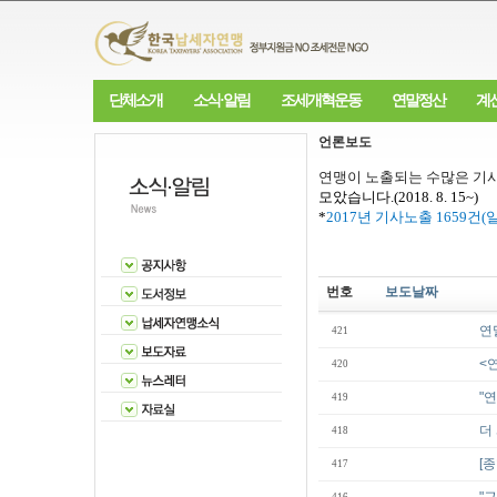
단체소개
소식·알림
조세개혁운동
연말정산
계
언론보도
연맹이 노출되는 수많은 기사
모았습니다
.(2018. 8. 15~)
*
2017
년 기사노출
1659
건
(
번호
보도날짜
연
421
<
420
"
419
더
418
[
417