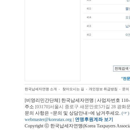
"
416
뿔
415
오
414
납
413
이
412
*
전
한국납세자연맹 소개
찾아오시는 길
개인정보 취급방침
문의
[비영리민간단체] 한국납세자연맹 | 사업자번호 110-82
주소
[03170]서울시 종로구 새문안로5가길 28 광화
문의 사항은 <문의 및 상담안내>에 남겨주세요.
(☞)
webmaster@koreatax.org
|
연맹후원계좌 보기
Copyright ⓒ 한국납세자연맹(Korea Taxpayers Association