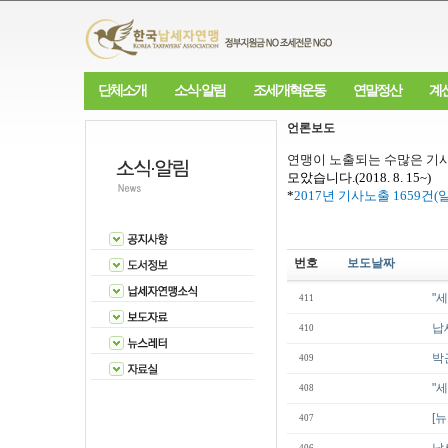
단체소개
소식·알림
조세개혁운동
연말정산
계
언론보도
연맹이 노출되는 수많은 기사
모았습니다
.(2018. 8. 15~)
*
2017
년 기사노출
1659
건
(
번호
보도날짜
"
411
납
410
박
409
"
408
[
407