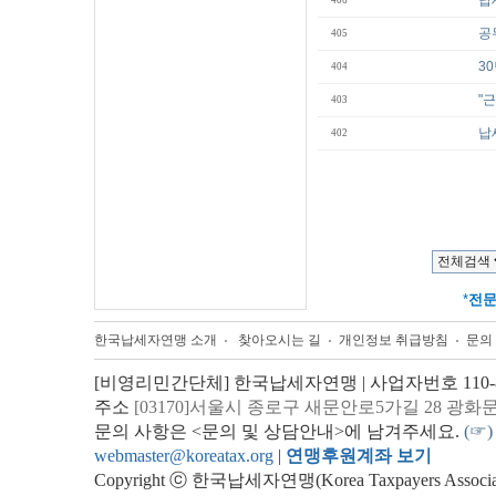
납
406
공
405
3
404
"
403
납
402
*
전
한국납세자연맹 소개
찾아오시는 길
개인정보 취급방침
문의
[비영리민간단체] 한국납세자연맹 | 사업자번호 110-82
주소
[03170]서울시 종로구 새문안로5가길 28 광화
문의 사항은 <문의 및 상담안내>에 남겨주세요.
(☞)
webmaster@koreatax.org
|
연맹후원계좌 보기
Copyright ⓒ 한국납세자연맹(Korea Taxpayers Association