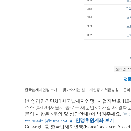
뿔
336
'
335
납
334
모
333
납
332
*
전
한국납세자연맹 소개
찾아오시는 길
개인정보 취급방침
문의
[비영리민간단체] 한국납세자연맹 | 사업자번호 110-82
주소
[03170]서울시 종로구 새문안로5가길 28 광화
문의 사항은 <문의 및 상담안내>에 남겨주세요.
(☞)
webmaster@koreatax.org
|
연맹후원계좌 보기
Copyright ⓒ 한국납세자연맹(Korea Taxpayers Association