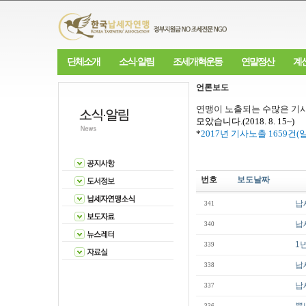
단체소개
소식·알림
조세개혁운동
연말정산
계
언론보도
연맹이 노출되는 수많은 기사
모았습니다
.(2018. 8. 15~)
*
2017
년 기사노출
1659
건
(
번호
보도날짜
납
341
납
340
1
339
납
338
납
337