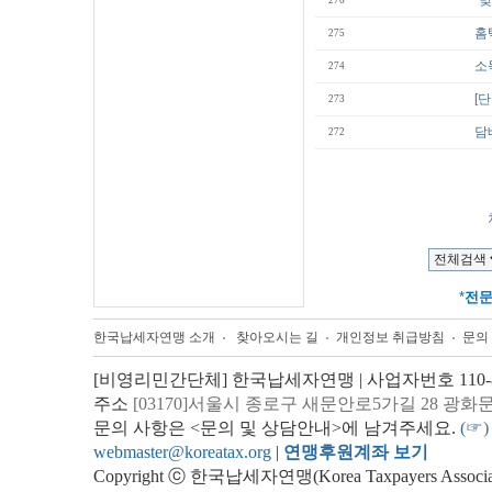
"
276
홈
275
소
274
[
273
담
272
*
전
한국납세자연맹 소개
찾아오시는 길
개인정보 취급방침
문의
[비영리민간단체] 한국납세자연맹 | 사업자번호 110-82
주소
[03170]서울시 종로구 새문안로5가길 28 광화
문의 사항은 <문의 및 상담안내>에 남겨주세요.
(☞)
webmaster@koreatax.org
|
연맹후원계좌 보기
Copyright ⓒ 한국납세자연맹(Korea Taxpayers Association