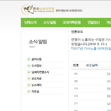
단체소개
소식·알림
조세개혁운동
연말정산
계
언론보도
연맹이 노출되는 수많은 기사
모았습니다
.(2018. 8. 15~)
*
2017
년 기사노출
1659
건
(
번호
보도날짜
[
281
바
280
[
279
[
278
납
277