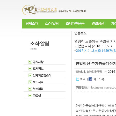
단체소개
소식·알림
조세개혁운동
연말정산
계
언론보도
연맹이 노출되는 수많은 기사
모았습니다
.(2018. 8. 15~)
*
2017
년 기사노출
1659
건
(
연말정산 추가환급계산기 사
작성자:
납세자연맹
2016
http://news.nave
한편 한국납세자연맹이 배포한
의'연말정산 추가환급계산기