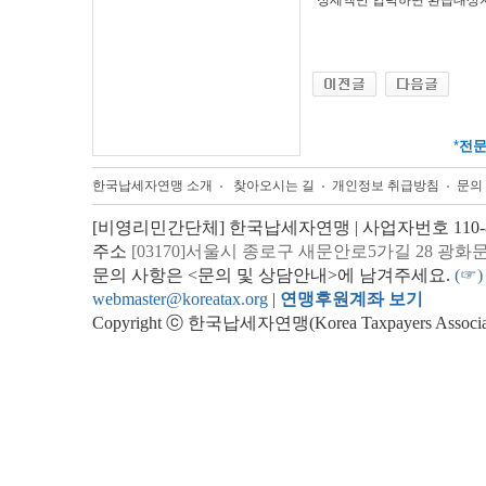
정세액만 입력하면 환급대상자 
*
전
한국납세자연맹 소개
찾아오시는 길
개인정보 취급방침
문의
[비영리민간단체] 한국납세자연맹 | 사업자번호 110-82
주소
[03170]서울시 종로구 새문안로5가길 28 광화
문의 사항은 <문의 및 상담안내>에 남겨주세요.
(☞)
webmaster@koreatax.org
|
연맹후원계좌 보기
Copyright ⓒ 한국납세자연맹(Korea Taxpayers Association