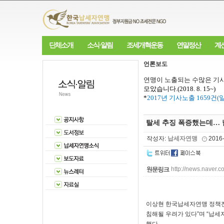
단체소개
소식·알림
조세개혁운동
연말정산
계
언론보도
연맹이 노출되는 수많은 기사
모았습니다
.(2018. 8. 15~)
*
2017
년 기사노출
1659
건
(
탈세 추징 폭증했는데… 
작성자:
납세자연맹
2016
http://news.nave
이상현 한국납세자연맹 정책전
침해될 우려가 있다”며 “납세