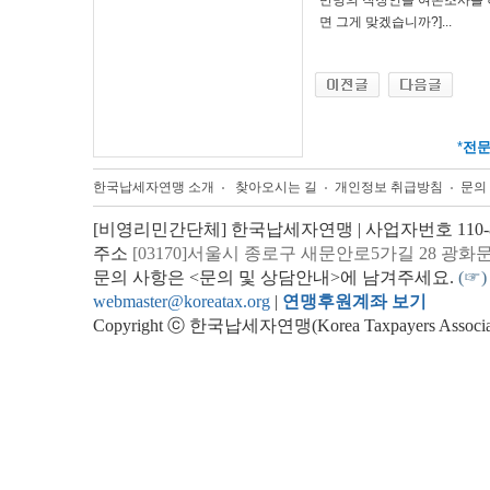
만명의 직장인을 여론조사를 하
면 그게 맞겠습니까?]...
*
전
한국납세자연맹 소개
찾아오시는 길
개인정보 취급방침
문의
[비영리민간단체] 한국납세자연맹 | 사업자번호 110-82
주소
[03170]서울시 종로구 새문안로5가길 28 광화
문의 사항은 <문의 및 상담안내>에 남겨주세요.
(☞)
webmaster@koreatax.org
|
연맹후원계좌 보기
Copyright ⓒ 한국납세자연맹(Korea Taxpayers Association