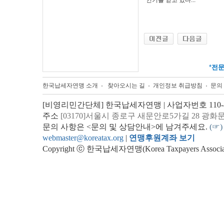
인기를 얻고 있다...
*
전
한국납세자연맹 소개
찾아오시는 길
개인정보 취급방침
문의
[비영리민간단체] 한국납세자연맹 | 사업자번호 110-82
주소
[03170]서울시 종로구 새문안로5가길 28 광화
문의 사항은 <문의 및 상담안내>에 남겨주세요.
(☞)
webmaster@koreatax.org
|
연맹후원계좌 보기
Copyright ⓒ 한국납세자연맹(Korea Taxpayers Association