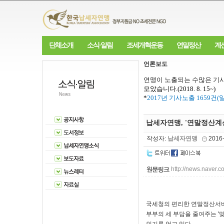
단체소개
소식·알림
조세개혁운동
연말정산
계
언론보도
연맹이 노출되는 수많은 기사
모았습니다
.(2018. 8. 15~)
*
2017
년 기사노출
1659
건
(
납세자연맹, '연말정산계산
작성자:
납세자연맹
2016
http://news.nave
국세청의 편리한 연말정산서
부부의 세 부담을 줄여주는 