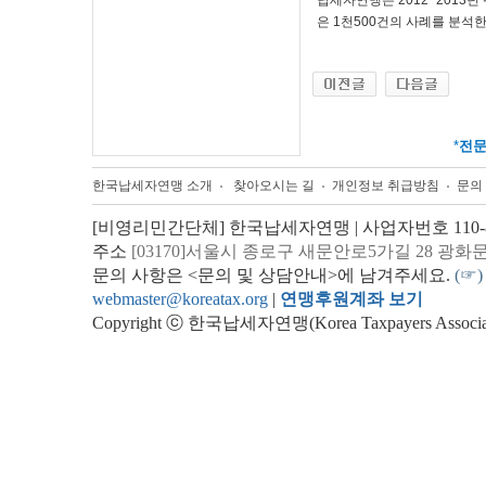
납세자연맹은 2012~2013
은 1천500건의 사례를 분석한
*
전
한국납세자연맹 소개
찾아오시는 길
개인정보 취급방침
문의
[비영리민간단체] 한국납세자연맹 | 사업자번호 110-82
주소
[03170]서울시 종로구 새문안로5가길 28 광화
문의 사항은 <문의 및 상담안내>에 남겨주세요.
(☞)
webmaster@koreatax.org
|
연맹후원계좌 보기
Copyright ⓒ 한국납세자연맹(Korea Taxpayers Association