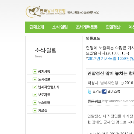
단체소개
소식·알림
조세개혁운동
연말정산
계
언론보도
연맹이 노출되는 수많은 기사
모았습니다
.(2018. 8. 15~)
*
2017
년 기사노출
1659
건
(
연말정산 많이 놓치는 항목
작성자:
납세자연맹
2016
http://news.nave
연말정산 시 직장인들이 가장 
한 장애인 공제'인 것으로 나