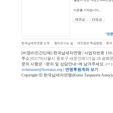
월급이 오른 직장인 844만명은
이준흠 기자입니다...
*
전
한국납세자연맹 소개
찾아오시는 길
개인정보 취급방침
문의
[비영리민간단체] 한국납세자연맹 | 사업자번호 110-82
주소
[03170]서울시 종로구 새문안로5가길 28 광화
문의 사항은 <문의 및 상담안내>에 남겨주세요.
(☞)
webmaster@koreatax.org
|
연맹후원계좌 보기
Copyright ⓒ 한국납세자연맹(Korea Taxpayers Association