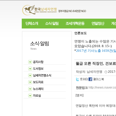
단체소개
소식·알림
조세개혁운동
연말정산
계
언론보도
연맹이 노출되는 수많은 기사
모았습니다
.(2018. 8. 15~)
*
2017
년 기사노출
1659
건
(
월급 오른 직장인, 건보료
작성자:
납세자연맹
2017
http://news.nave
[앵커]
연말정산 폭탄에 이어 예정대로