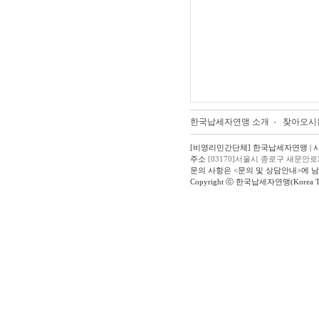
한국납세자연맹 소개
찾아오시
[비영리민간단체] 한국납세자연맹 | 사업자
주소
[03170]서울시 종로구 새문안로
문의 사항은 <문의 및 상담안내>에 
Copyright ⓒ 한국납세자연맹(Korea Taxpay