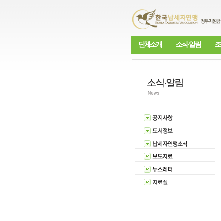
단체소개
소식·알림
조