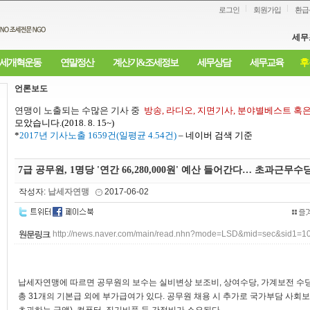
로그인
회원가입
환급
세무
세개혁운동
연말정산
계산기&조세정보
세무상담
세무교육
후
언론보도
연맹이 노출되는 수많은 기사 중
방송
,
라디오
,
지면기사
,
분야별베스트 혹
모았습니다
.(2018. 8. 15~)
*
2017
년 기사노출
1659
건
(
일평균
4.54
건
)
–
네이버 검색 기준
7급 공무원, 1명당 '연간 66,280,000원' 예산 들어간다… 초과근무수당만
작성자:
납세자연맹
2017-06-02
http://news.naver.com/main/read.nhn?mode=LSD&mid=sec&sid1=
납세자연맹에 따르면 공무원의 보수는 실비변상 보조비, 상여수당, 가계보전 수당
총 31개의 기본급 외에 부가급여가 있다. 공무원 채용 시 추가로 국가부담 사