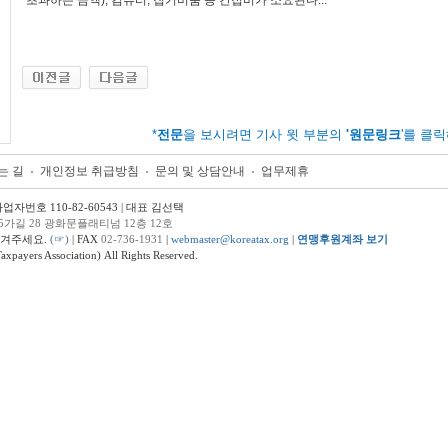
초과하는 금액), 컴퓨터, 집기비품 등 간접비가 소요된다...
*
전문
을 보시려면 기사 윗 부분의
'원문링크
'를 클
는 길
개인정보 취급방침
문의 및 상담안내
업무제휴
번호 110-82-60543 | 대표 김선택
5가길 28 광화문플래티넘 12층 12호
남겨주세요.
(☞)
| FAX
02-736-1931
|
webmaster@koreatax.org
|
연맹후원계좌 보기
ers Association) All Rights Reserved.