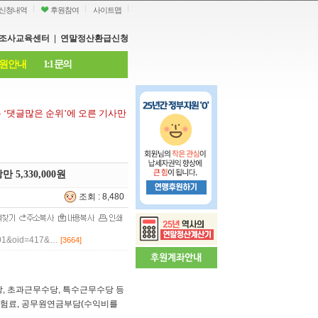
신청내역
후원참여
사이트맵
조사교육센터
|
연말정산환급신청
원안내
1:1 문의
은
‘
댓글많은 순위
’
에 오른 기사만
 5,330,000원
조회 : 8,480
101&oid=417&…
[3664]
, 초과근무수당, 특수근무수당 등
회보험료, 공무원연금부담(수익비를