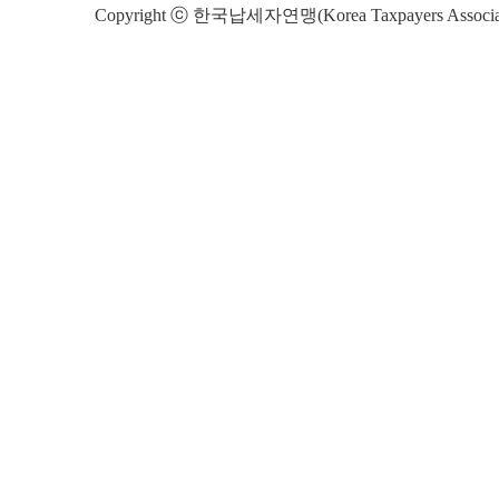
Copyright ⓒ 한국납세자연맹(Korea Taxpayers Association