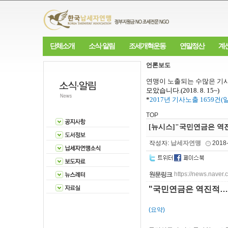
단체소개
소식·알림
조세개혁운동
연말정산
계
언론보도
연맹이 노출되는 수많은 기사
모았습니다
.(2018. 8. 15~)
*
2017
년 기사노출
1659
건
(
TOP
[뉴시스]"국민연금은 역
작성자:
납세자연맹
2018
https://news.nav
"국민연금은 역진적…
(요약)