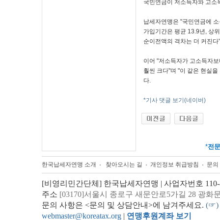
국민연금이 저소득자와 고소득
납세자연맹은 "국민연금에 소
가입기간은 평균 13.9년, 상
순이전액의 격차는 더 커진다"
이어 "저소득자가 고소득자
훨씬 크다"며 "이 같은 현실
다.
*기사 댓글 보기(네이버)
*
전
한국납세자연맹 소개
찾아오시는 길
개인정보 취급방침
문의
[비영리민간단체] 한국납세자연맹 | 사업자번호 110-82
주소
[03170]서울시 종로구 새문안로5가길 28 광화
문의 사항은 <문의 및 상담안내>에 남겨주세요.
(☞)
webmaster@koreatax.org
|
연맹후원계좌 보기