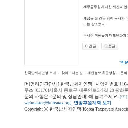
세무공무원에 대한 세간의 인
세금을 잘 걷는 것이 능사가 
드는 강조했다.
국세청 직원들의 태도변화가 가
*
전
한국납세자연맹 소개
찾아오시는 길
개인정보 취급방침
문의
[비영리민간단체] 한국납세자연맹 | 사업자번호 110-82
주소
[03170]서울시 종로구 새문안로5가길 28 광화
문의 사항은 <문의 및 상담안내>에 남겨주세요.
(☞)
webmaster@koreatax.org
|
연맹후원계좌 보기
Copyright ⓒ 한국납세자연맹(Korea Taxpayers Association