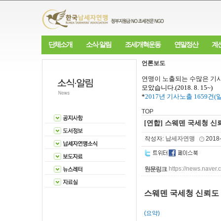
단체소개
소식·알림
조세개혁운동
연말정산
계
언론보도
연맹이 노출되는 수많은 기사
모았습니다
.(2018. 8. 15~)
*
2017
년 기사노출
1659
건
(
TOP
[연합] 스웨덴 국세청 
작성자:
납세자연맹
2018
https://news.nav
스웨덴 국세청 신뢰
(요약)