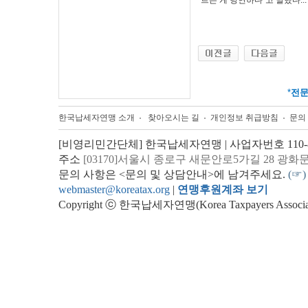
르는 게 당연하다"고 말했다...
*
전
한국납세자연맹 소개
찾아오시는 길
개인정보 취급방침
문의
[비영리민간단체] 한국납세자연맹 | 사업자번호 110-82
주소
[03170]서울시 종로구 새문안로5가길 28 광화
문의 사항은 <문의 및 상담안내>에 남겨주세요.
(☞)
webmaster@koreatax.org
|
연맹후원계좌 보기
Copyright ⓒ 한국납세자연맹(Korea Taxpayers Association