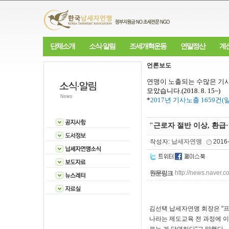
단체소개
소식·알림
조세개혁운동
연말정산
계
언론보도
연맹이 노출되는 수많은 기사
모았습니다
.(2018. 8. 15~)
*
2017
년 기사노출
1659
건
(
"근로자 절반 이상, 환급
작성자:
납세자연맹
2016
http://news.nave
김선택 납세자연맹 회장은 "
나라는 제도교육 전 과정에 이