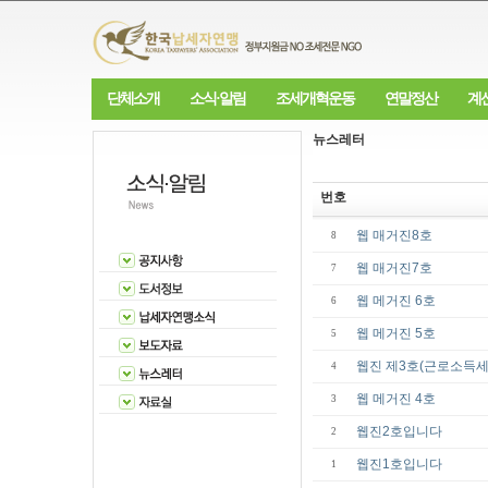
단체소개
소식·알림
조세개혁운동
연말정산
계
뉴스레터
번호
웹 매거진8호
8
웹 매거진7호
7
웹 메거진 6호
6
웹 메거진 5호
5
웹진 제3호(근로소득세
4
웹 메거진 4호
3
웹진2호입니다
2
웹진1호입니다
1