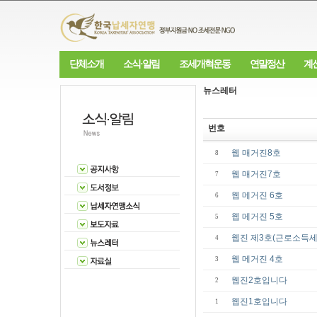
단체소개
소식·알림
조세개혁운동
연말정산
계
뉴스레터
번호
웹 매거진8호
8
웹 매거진7호
7
웹 메거진 6호
6
웹 메거진 5호
5
웹진 제3호(근로소득세
4
웹 메거진 4호
3
웹진2호입니다
2
웹진1호입니다
1