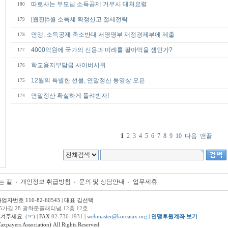
따로사는 부모님 소득공제 거부시 대처요령
180
[웹진]5월 소득세 확정신고 절세전략
179
연맹, 소득공제 축소반대 서명명부 재정경제부에 제출
178
4000억원에 국가의 신용과 미래를 팔아먹을 셈인가?
177
학교용지부담금 사이버시위
176
12월의 특별한 선물, 연말정산 동영상 오픈
175
연말정산 확실하게 돌려받자!
174
1
2
3
4
5
6
7
8
9
10
다음
맨끝
는 길
개인정보 취급방침
문의 및 상담안내
업무제휴
번호 110-82-60543 | 대표 김선택
5가길 28 광화문플래티넘 12층 12호
남겨주세요.
(☞)
| FAX
02-736-1931
|
webmaster@koreatax.org
|
연맹후원계좌 보기
ers Association) All Rights Reserved.