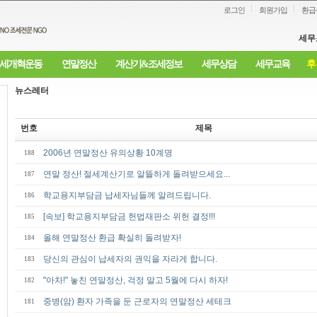
로그인
회원가입
환급
세무
세개혁운동
연말정산
계산기&조세정보
세무상담
세무교육
후
뉴스레터
번호
제목
2006년 연말정산 유의상황 10계명
188
연말 정산! 절세계산기로 알뜰하게 돌려받으세요...
187
학교용지부담금 납세자님들께 알려드립니다.
186
[속보] 학교용지부담금 헌법재판소 위헌 결정!!!
185
올해 연말정산 환급 확실히 돌려받자!
184
당신의 관심이 납세자의 권익을 자라게 합니다.
183
"아차!" 놓친 연말정산, 걱정 말고 5월에 다시 하자!
182
중병(암) 환자 가족을 둔 근로자의 연말정산 세테크
181