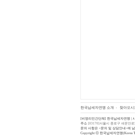
한국납세자연맹 소개
찾아오시
[비영리민간단체] 한국납세자연맹 | 사업자
주소
[03170]서울시 종로구 새문안로
문의 사항은 <문의 및 상담안내>에 
Copyright ⓒ 한국납세자연맹(Korea Taxpay