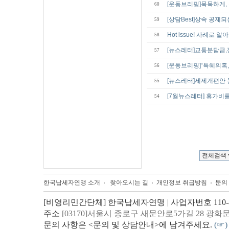
[운동브리핑]묵묵하게,
60
[상담Best]상속 공
59
Hot issue! 사례로
58
[뉴스레터]교통분담금
57
[운동브리핑]“특혜의혹
56
[뉴스레터]세제개편안
55
[7월뉴스레터] 휴가비
54
한국납세자연맹 소개
찾아오시는 길
개인정보 취급방침
문의
[비영리민간단체] 한국납세자연맹 | 사업자번호 110-82
주소
[03170]서울시 종로구 새문안로5가길 28 광화
문의 사항은 <문의 및 상담안내>에 남겨주세요.
(☞)