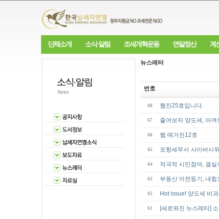
단체소개
소식·알림
조세개혁운동
연말정산
계
뉴스레터
번호
웹진25호입니다.
68
줄여보자 양도세, 아껴보
67
웹 매거진12호
66
포항세무서 사이버시위(
65
적극적 시민참여, 결실
64
부동산 이전등기, 내힘
63
Hot issue! 양도세 
62
[새로워진 뉴스레터] 
61