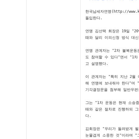
한국납세자연맹(http://www
돌입한다. 

연맹 김선택 회장은 19일 "2
때와 달리 이의신청 방식 대신
연맹 관계자는 "2차 불복운동
도 참여할 수 있다"면서 "1
고 설명했다.

이 관계자는 "특히 지난 2월
해 연맹에 보내줘야 한다"며 
기각결정문을 첨부해 일반우편으
그는 "1차 운동은 현재 소송
때와 같은 절차로 진행하되 그
다. 

김회장은 "우리가 돌려받게 될
눈물겹게 소중한 것"이라며 "