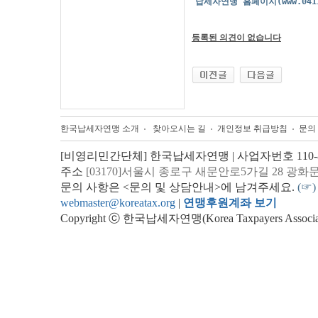
납세자연맹 홈페이지(www.041
등록된 의견이 없습니다
한국납세자연맹 소개
찾아오시는 길
개인정보 취급방침
문의
[비영리민간단체] 한국납세자연맹 | 사업자번호 110-82
주소
[03170]서울시 종로구 새문안로5가길 28 광화
문의 사항은 <문의 및 상담안내>에 남겨주세요.
(☞)
webmaster@koreatax.org
|
연맹후원계좌 보기
Copyright ⓒ 한국납세자연맹(Korea Taxpayers Association