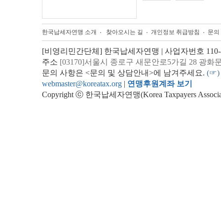
한국납세자연맹 소개
찾아오시는 길
개인정보 취급방침
문의
[비영리민간단체] 한국납세자연맹 | 사업자번호 110-82
주소
[03170]서울시 종로구 새문안로5가길 28 광화
문의 사항은 <문의 및 상담안내>에 남겨주세요.
(☞)
webmaster@koreatax.org
|
연맹후원계좌 보기
Copyright ⓒ 한국납세자연맹(Korea Taxpayers Association