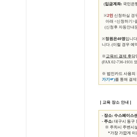
(
입금계좌:
국민은행 5
※
2인
신청하실 경우
아래 <신청하기>클
(신청후 자동안내문
※
정원은40명
입니다
니다.
(이럴 경우 예
※
교육비 결제 후
담
(FAX 02-736-1931 
※ 법인카드 사용의
가기☞
)
를 통해 결
| 교육 장소 안내 |
-
장소: 수스페이스
-
주소:
대구시 동구 
※ 주차시 주변시
*가장 가깝게 이