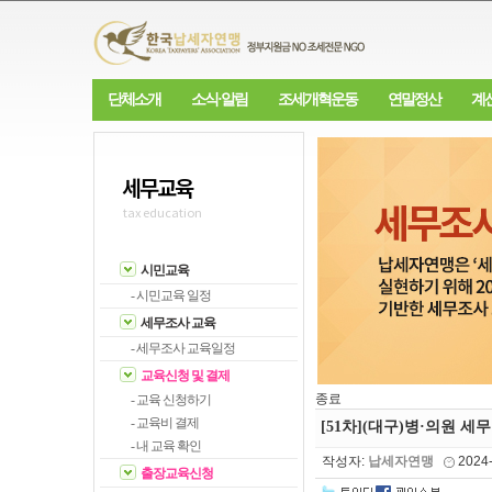
단체소개
소식·알림
조세개혁운동
연말정산
계
세무교육
tax education
시민교육
- 시민교육 일정
세무조사 교육
- 세무조사 교육일정
교육신청 및 결제
종료
- 교육 신청하기
- 교육비 결제
[51차](대구)병·의원 세무
- 내 교육 확인
작성자:
납세자연맹
2024
출장교육신청