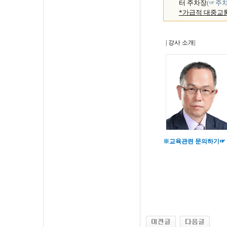
터 주차장
(☞주
*
가급적 대중교
| 강사 소개|
※교육관련 문의하기☞