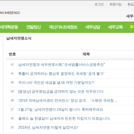
로그인
회원가입
환급
세무
세개혁운동
연말정산
계산기&조세정보
세무상담
세무교육
후
납세자연맹소식
번호
제목
납세자연맹과 세무변호사회,“조세법률서비스공동추진”
42
특활비 공개하라는 행심위 결정에도 국세청 ‘공개 불가’
41
우리나라 국민은 세금을 낼 때 어떤 기분일까요?
40
[동영상] 공무원임금을 공개하지 않는 것은 직무유기다
39
‘2018 국제납세자권리 컨퍼런스’ 영상 공개… ‘스웨덴 국세청…
38
1월 27일, 납세자연맹이 19살이 됩니다. 축하해주세요
37
올해도 늘 한결같이 납세자의 든든한 지킴이가 되겠습니다.
36
2018년, 납세자연맹 이렇게 살았어요!
35