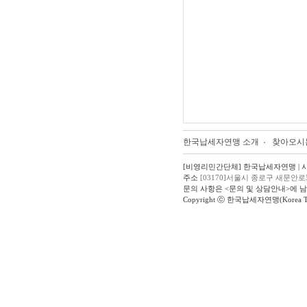
한국납세자연맹 소개
찾아오시
[비영리민간단체] 한국납세자연맹 | 사업자
주소
[03170]서울시 종로구 새문안로
문의 사항은 <문의 및 상담안내>에 
Copyright ⓒ 한국납세자연맹(Korea Taxpay