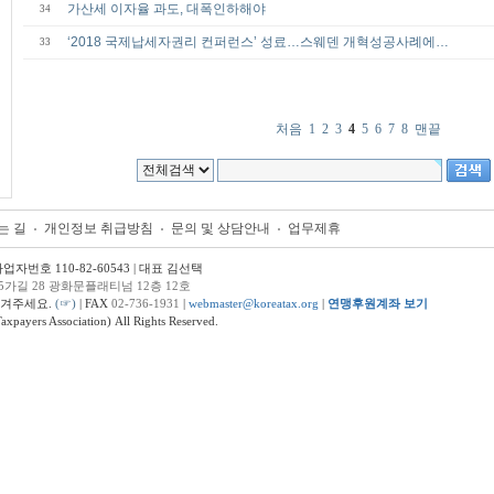
가산세 이자율 과도, 대폭인하해야
34
‘2018 국제납세자권리 컨퍼런스’ 성료…스웨덴 개혁성공사례에…
33
처음
1
2
3
4
5
6
7
8
맨끝
는 길
개인정보 취급방침
문의 및 상담안내
업무제휴
번호 110-82-60543 | 대표 김선택
5가길 28 광화문플래티넘 12층 12호
남겨주세요.
(☞)
| FAX
02-736-1931
|
webmaster@koreatax.org
|
연맹후원계좌 보기
ers Association) All Rights Reserved.