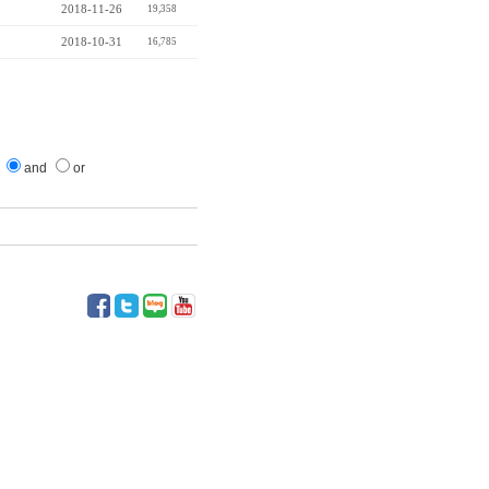
2018-11-26
19,358
2018-10-31
16,785
and
or