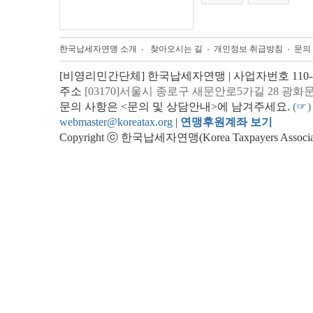
한국납세자연맹 소개
찾아오시는 길
개인정보 취급방침
문의
[비영리민간단체] 한국납세자연맹 | 사업자번호 110-82
주소
[03170]서울시 종로구 새문안로5가길 28 광화
문의 사항은 <문의 및 상담안내>에 남겨주세요.
(☞)
webmaster@koreatax.org
|
연맹후원계좌 보기
Copyright ⓒ 한국납세자연맹(Korea Taxpayers Association