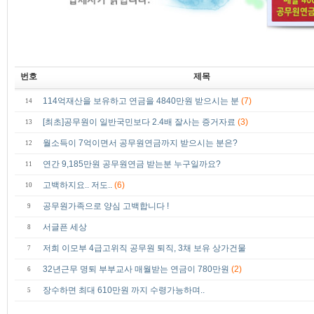
번호
제목
114억재산을 보유하고 연금을 4840만원 받으시는 분
(7)
14
[최초]공무원이 일반국민보다 2.4배 잘사는 증거자료
(3)
13
월소득이 7억이면서 공무원연금까지 받으시는 분은?
12
연간 9,185만원 공무원연금 받는분 누구일까요?
11
고백하지요.. 저도..
(6)
10
공무원가족으로 양심 고백합니다 !
9
서글픈 세상
8
저희 이모부 4급고위직 공무원 퇴직, 3채 보유 상가건물
7
32년근무 명퇴 부부교사 매월받는 연금이 780만원
(2)
6
장수하면 최대 610만원 까지 수령가능하며..
5