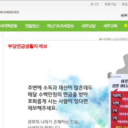
로그인
회원가입
환급
세무
세개혁운동
연말정산
계산기&조세정보
세무상담
세무교육
후
조세개혁운
부당연금생활자 제보