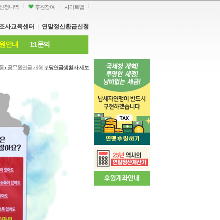
신청내역
후원참여
사이트맵
조사교육센터
|
연말정산환급신청
원안내
1:1 문의
동
공무원연금 개혁
부당연금생활자 제보