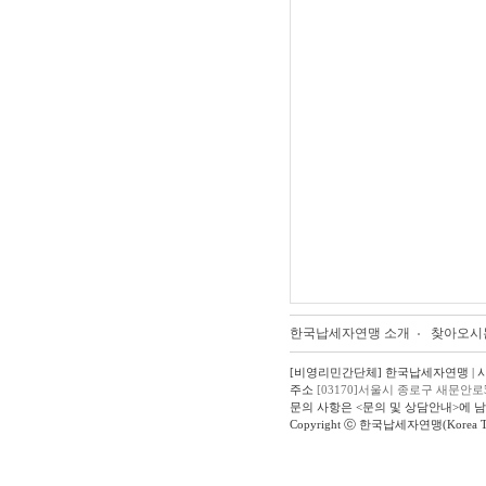
한국납세자연맹 소개
찾아오시
[비영리민간단체] 한국납세자연맹 | 사업자
주소
[03170]서울시 종로구 새문안로
문의 사항은 <문의 및 상담안내>에 
Copyright ⓒ 한국납세자연맹(Korea Taxpay