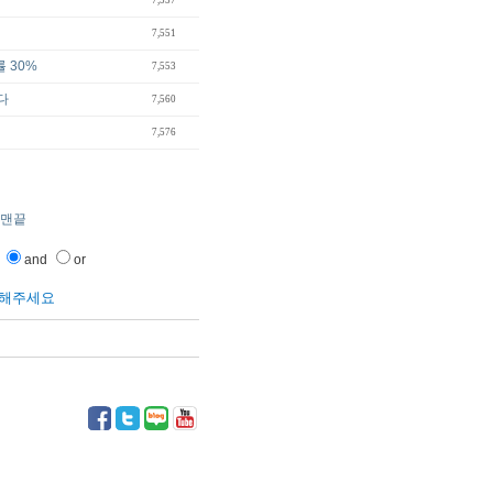
7,537
7,551
 30%
7,553
다
7,560
7,576
맨끝
and
or
릭해주세요