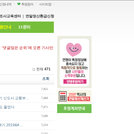
신청내역
후원참여
사이트맵
조사교육센터
|
연말정산환급신청
원안내
1:1 문의
은
‘
댓글많은 순위
’
에 오른 기사만
전체
471
조회
7,455
기 신도시 교통부…
7,468
력도 줄었다
7,471
7,500
기 2019&#…
7,524