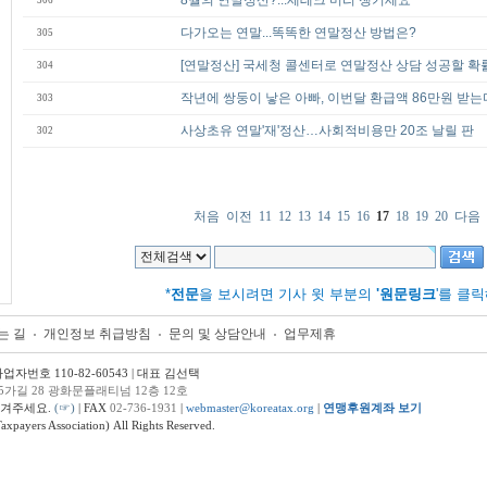
8월의 연말정산?...세테크 미리 챙기세요
306
다가오는 연말...똑똑한 연말정산 방법은?
305
[연말정산] 국세청 콜센터로 연말정산 상담 성공할 확률
304
작년에 쌍둥이 낳은 아빠, 이번달 환급액 86만원 받는
303
사상초유 연말'재'정산…사회적비용만 20조 날릴 판
302
처음
이전
11
12
13
14
15
16
17
18
19
20
다음
*
전문
을 보시려면 기사 윗 부분의
'원문링크
'를 클
는 길
개인정보 취급방침
문의 및 상담안내
업무제휴
번호 110-82-60543 | 대표 김선택
5가길 28 광화문플래티넘 12층 12호
남겨주세요.
(☞)
| FAX
02-736-1931
|
webmaster@koreatax.org
|
연맹후원계좌 보기
ers Association) All Rights Reserved.