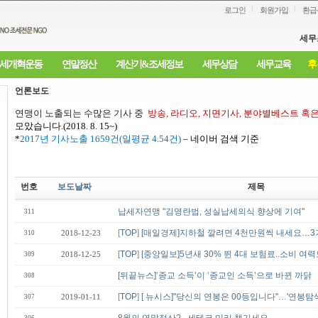
로그인
회원가입
환급
세무
세개혁운동
연말정산
계산기&조세정보
세무상담
세무교육
후
언론보도
연맹이 노출되는 수많은 기사 중
방송
,
라디오
,
지면기사
,
분야별베스트 혹
모았습니다
.(2018. 8. 15~)
*
2017
년 기사노출
1659
건
(
일평균
4.54
건
)
–
네이버 검색 기준
번호
보도날짜
제목
납세자연맹 "김영란법, 성실납세의식 향상에 기여"
311
[
TOP
]
[매일경제]지하철 깔려면 4천만원씩 내세요…3
310
2018-12-23
[
TOP
]
[중앙일보]5년새 30% 뛴 4대 보험료..소비 여
309
2018-12-25
[뒤끝뉴스]‘종교 소득’이 ‘종교인 소득’으로 바뀐 까닭
308
[
TOP
]
[ 뉴시스]"당신의 연봉은 00등입니다"…'연봉탐색
307
2019-01-11