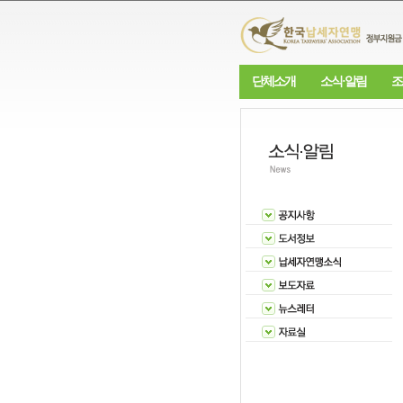
단체소개
소식·알림
조