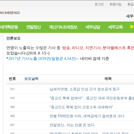
로그인
회원가입
환급
세무
세개혁운동
연말정산
계산기&조세정보
세무상담
세무교육
후
언론보도
연맹이 노출되는 수많은 기사 중
방송
,
라디오
,
지면기사
,
분야별베스트 혹
모았습니다
.(2018. 8. 15~)
*
2017
년 기사노출
1659
건
(
일평균
4.54
건
)
–
네이버 검색 기준
번호
보도날짜
제목
납세자연맹, 소줏값 인상 근거 정보공개 청구
311
"종교인 특혜 없애야"…종교인 과세 국민운동본부 출
310
“종교인도 특혜 없이 근로소득 과세해야”
309
연봉 5500만원 이하, 세액공제가 절세효과 크다
308
연말정산...아는 만큼 돈 번다
307