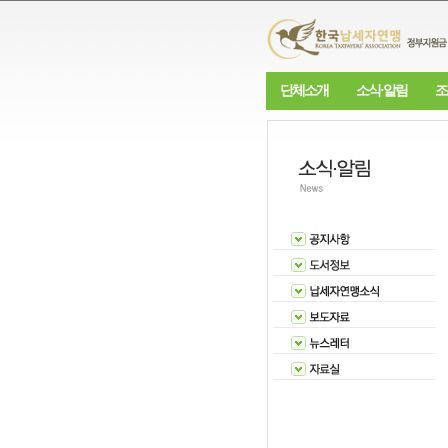
단체소개
소식·알림
조