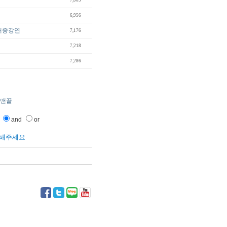
7,005
6,956
 대중강연
7,176
7,218
7,286
맨끝
and
or
릭해주세요