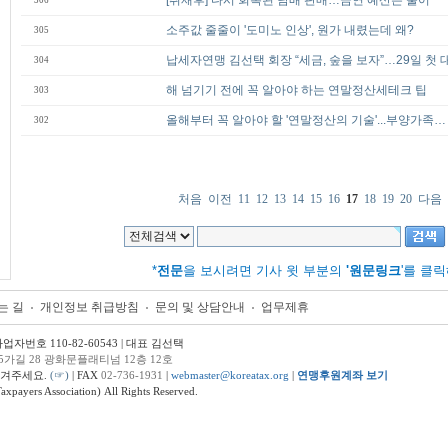
[취재후] 다시 회복된 담배 판매…금연 예산은 줄어
306
소주값 줄줄이 '도미노 인상', 원가 내렸는데 왜?
305
납세자연맹 김선택 회장 “세금, 숲을 보자”…29일 첫
304
해 넘기기 전에 꼭 알아야 하는 연말정산세테크 팁
303
올해부터 꼭 알아야 할 '연말정산의 기술'...부양가족…
302
처음
이전
11
12
13
14
15
16
17
18
19
20
다음
*
전문
을 보시려면 기사 윗 부분의
'원문링크
'를 클
는 길
개인정보 취급방침
문의 및 상담안내
업무제휴
번호 110-82-60543 | 대표 김선택
5가길 28 광화문플래티넘 12층 12호
남겨주세요.
(☞)
| FAX
02-736-1931
|
webmaster@koreatax.org
|
연맹후원계좌 보기
ers Association) All Rights Reserved.