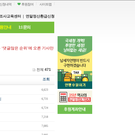
신청내역
후원참여
사이트맵
조사교육센터
|
연말정산환급신청
원안내
1:1 문의
은
‘
댓글많은 순위
’
에 오른 기사만
전체
471
조회
6,623
범
6,731
6,724
7,218
7,085