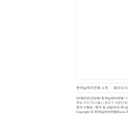
한국납세자연맹 소개
찾아오시
[비영리민간단체] 한국납세자연맹 | 사업자
주소
[03170]서울시 종로구 새문안로
문의 사항은 <문의 및 상담안내>에 
Copyright ⓒ 한국납세자연맹(Korea Taxpay