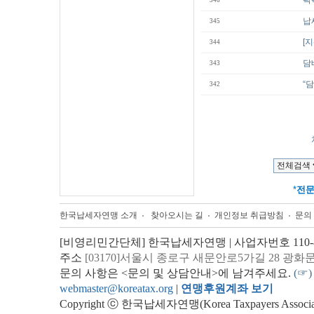
팍
346
납
345
[
344
담
343
“
342
*
전
한국납세자연맹 소개
찾아오시는 길
개인정보 취급방침
문의
[비영리민간단체] 한국납세자연맹 | 사업자번호 110-82
주소
[03170]서울시 종로구 새문안로5가길 28 광화
문의 사항은 <문의 및 상담안내>에 남겨주세요.
(☞)
webmaster@koreatax.org
|
연맹후원계좌 보기
Copyright ⓒ 한국납세자연맹(Korea Taxpayers Association