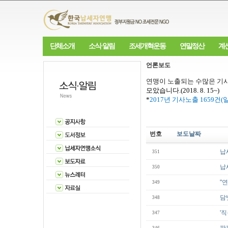
단체소개
소식·알림
조세개혁운동
연말정산
계
언론보도
연맹이 노출되는 수많은 기사
모았습니다
.(2018. 8. 15~)
*
2017
년 기사노출
1659
건
(
번호
보도날짜
납
351
납
350
"
349
담
348
'
347