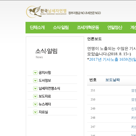
단체소개
소식·알림
조세개혁운동
연말정산
계
언론보도
연맹이 노출되는 수많은 기사
모았습니다
.(2018. 8. 15~)
*
2017
년 기사노출
1659
건
(
번호
보도날짜
모
251
모
250
신
249
카
248
카
247