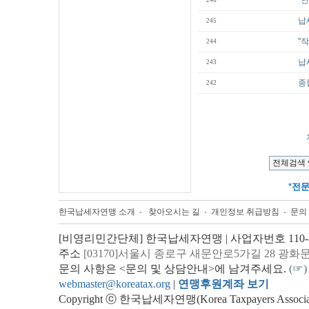
"
246
납
245
"
244
납
243
종
242
*
전
한국납세자연맹 소개
찾아오시는 길
개인정보 취급방침
문의
[비영리민간단체] 한국납세자연맹 | 사업자번호 110-82
주소
[03170]서울시 종로구 새문안로5가길 28 광화
문의 사항은 <문의 및 상담안내>에 남겨주세요.
(☞)
webmaster@koreatax.org
|
연맹후원계좌 보기
Copyright ⓒ 한국납세자연맹(Korea Taxpayers Association