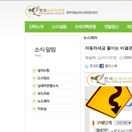
단체소개
소식·알림
조세개혁운동
연말정산
계
뉴스레터
자동차세금 줄이는 비결은
납세자연맹
작성자:
2005
부모님(가족