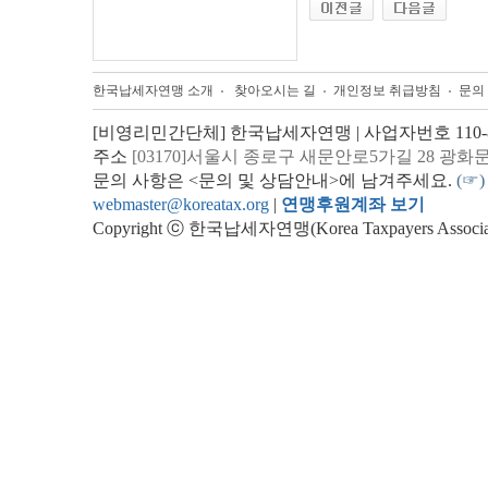
한국납세자연맹 소개
찾아오시는 길
개인정보 취급방침
문의
[비영리민간단체] 한국납세자연맹 | 사업자번호 110-82
주소
[03170]서울시 종로구 새문안로5가길 28 광화
문의 사항은 <문의 및 상담안내>에 남겨주세요.
(☞)
webmaster@koreatax.org
|
연맹후원계좌 보기
Copyright ⓒ 한국납세자연맹(Korea Taxpayers Association