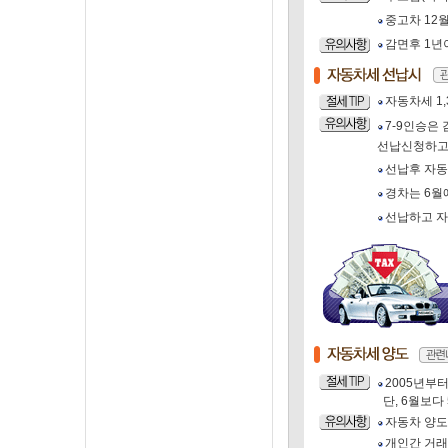
중고차 12
감면후 1년
자동차세 1,
7-9인승은
선납신청하고,
선납후 자동
경차는 6월
선납하고 자
2005년부
단, 6월보다 
자동차 양도
개인간 거래