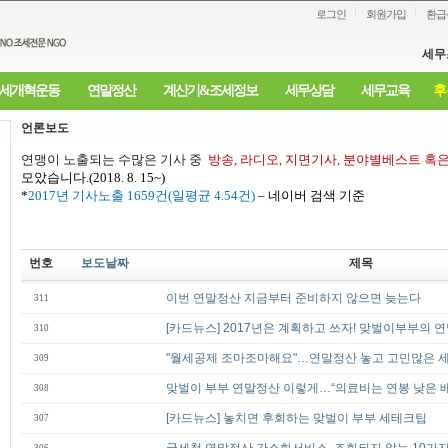
로그인
회원가입
환급
세무
세개혁운동
연말정산
계산기&조세정보
세무상담
세무교육
후
언론보도
연맹이 노출되는 수많은 기사 중
방송
,
라디오
,
지면기사
,
분야별베스트 혹
모았습니다
.(2018. 8. 15~)
*
2017
년 기사노출
1659
건
(
일평균
4.54
건
)
–
네이버 검색 기준
번호
보도날짜
제목
이번 연말정산 지금부터 준비하지 않으면 늦는다
311
[카드뉴스] 2017년은 계획하고 쓰자! 맞벌이부부의 
310
"월세공제 조마조마해요"…연말정산 놓고 고민많은 
309
맞벌이 부부 연말정산 이렇게…“의료비는 연봉 낮은 
308
[카드뉴스] 놓치면 후회하는 맞벌이 부부 세테크팁
307