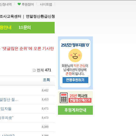
신청내역
후원참여
사이트맵
조사교육센터
|
연말정산환급신청
원안내
1:1 문의
은
‘
댓글많은 순위
’
에 오른 기사만
전체
471
조회
8,402
연말정산 절…
8,453
세입자들
8,475
배우자로”
8,473
8,389