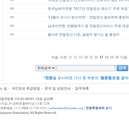
국세청 연말정산 간소화서비스, 조회되지 않는 10가지
306
한국납세자연맹 ‘2017년 연말정산 계산기’ 무료 제공
305
'13월의 보너스 받으려면'…연말정산 절세전략 총정리
304
납세자연맹, 연봉탐색기 등 연말정산서비스 무료 제공
303
돌아온 연말정산 시즌, 꼼꼼히 챙기는 법 총정리
302
처음
이전
11
12
13
14
15
16
17
18
19
20
다음
*
전문
을 보시려면 기사 윗 부분의
'원문링크
'를 클
는 길
개인정보 취급방침
문의 및 상담안내
업무제휴
번호 110-82-60543 | 대표 김선택
5가길 28 광화문플래티넘 12층 12호
남겨주세요.
(☞)
| FAX
02-736-1931
|
webmaster@koreatax.org
|
연맹후원계좌 보기
ers Association) All Rights Reserved.