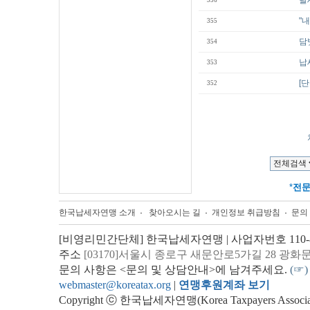
탈
356
"
355
담
354
납
353
[
352
*
전
한국납세자연맹 소개
찾아오시는 길
개인정보 취급방침
문의
[비영리민간단체] 한국납세자연맹 | 사업자번호 110-82
주소
[03170]서울시 종로구 새문안로5가길 28 광화
문의 사항은 <문의 및 상담안내>에 남겨주세요.
(☞)
webmaster@koreatax.org
|
연맹후원계좌 보기
Copyright ⓒ 한국납세자연맹(Korea Taxpayers Association