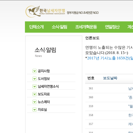
단체소개
소식·알림
조세개혁운동
연말정산
계
언론보도
연맹이 노출되는 수많은 기사
모았습니다
.(2018. 8. 15~)
*
2017
년 기사노출
1659
건
(
번호
보도날짜
납
361
'
360
"
359
한
358
캐
357