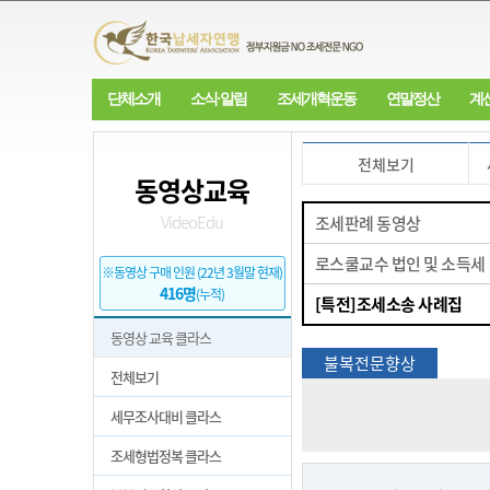
단체소개
소식·알림
조세개혁운동
연말정산
계
전체보기
동영상교육
VideoEdu
조세판례 동영상
로스쿨교수 법인 및 소득세
※동영상 구매 인원 (22년 3월말 현재)
416명
(누적)
[특전]조세소송 사례집
동영상 교육 클라스
불복전문향상
전체보기
세무조사대비 클라스
조세형법정복 클라스