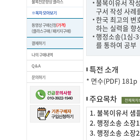
불복이유서 작성
불복전문향상 클라스
구서 작성 사례
※목차 모아보기
한국 최고의 변
동영상 구매신청
(가격)
하는 실력을 향
(클라스구매 / 패키지구매)
행정소송(1심-3
결제하기
를 통하여 공부
나의 구매내역
Q & A
특전 소개
문의하기
* 면수(PDF) 181p
주요목차
전체목차
1. 불복이유서 샘
2. 행정소송 소장1
3. 행정소송 소장2