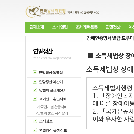
단체소개
소식·알림
조세개혁운동
연말정산
계
연말정산
■ 소득세법상 장
Year-end tax adjustment
소득세법상 장애
연말정산 동영상
연말정산 계산기
소득세법시행령 제
맞벌이 절세계산기
1. 「장애인복
과거연도 환급사례
에 따른 장애아
- 가족관계별 환급사례
2. 「국가유공자
- 남들이 놓친 사례찾기
이와 유사한 사
조세정보
연말정산 올 가이드