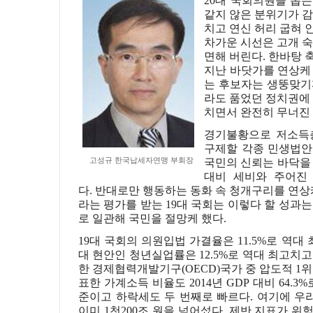
20
대 국회의원을 뽑는
같지 않은 분위기가 
치고 연신 허리 굽혀 
차가운 시선은 고개 숙
면해 버린다
.
한바탕 
지난 바닷가를 연상케
는 후보자는 생뚱맞기
라도 품었던 정치권에
치면서 완전히 무너진
경기불황으로 저소득
구제할 각종 민생법안
고성규 한국납세자연맹 부회장
국민의 신뢰는 바닥을
대비 세비와 주어진
다
.
반대로만 행동하는 동화 속 청개구리를 연상
라는 평가를 받는
19
대 국회는 이렇다 할 성과는
로 일관해 국민을 절망케 했다
.
19
대 국회의 의원입법 가결율은
11.5%
로 역대 
대 현안인
청년실업률은
12.5%
로 역대 최고치
한
경제협력개발기구
(OECD)
국가 중 압도적
1
위
표한 가계소득 비율도
2014
년
GDP
대비
64.3%
준이고 하락세도 두 번째로 빠르다
.
여기에
우
이미
1
천
200
조 원을 넘어섰다
.
제반
지표가 위험