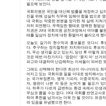
필요해 보인다
.
국회의원은 국민을 대신해 법률을 제정하고 심
진을 위해 성실히 직무에 임해야 함을 법으로 
대 국회는 막중한 본분을 망각한 채 삶에 지쳐
저히 외면했다
.
무책임한 행태로 명백한 형법상
치권은
20
대 국회의원 공천과정에서 여야를 불
태를 일삼아 정치에 대한 환멸마저 불러오게 했
오늘도 길가의 현수막과 홍보물은 또다시 후
다
.
추구하는 정치철학은 차치하더라도 후보자가
지
,
무슨 생각을 갖고 있는지
,
당선 후 어떻게 
것은 매번 마찬가지다
. ‘
깜깜이
’ ‘
묻지 마
’
선거의
파고와 대결하며 난감해하는 이세돌이 되버린 
그래도 선택해야 한다면 최선이 아니더라도 최
어지고 있는 국회의원 질을 이대로 방치해서는 
는 국가부정론자
,
병역 기피자
,
이중국적자
,
파
자
,
평판이 나쁜 자 등은 눈여겨 볼 필요가 있
다
.
하루가 다르게 급변하는 환경 속에서 민생
무심코 뽑을 수는 없다
. 19
대 국회를 반면교사로
하여 후한을 남겨서는 더욱 안 될 것이다
.
유권자
려 있음을 유념했으면 한다
.