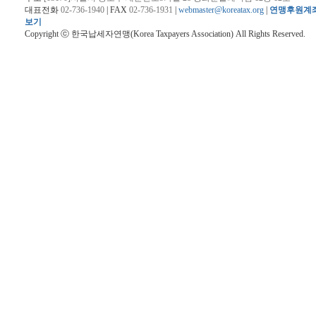
대표전화
02-736-1940
| FAX
02-736-1931
|
webmaster@koreatax.org
|
연맹후원계
보기
Copyright ⓒ 한국납세자연맹(Korea Taxpayers Association) All Rights Reserved.