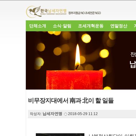
단체소개
소식·알림
조세개혁운동
연말정산
비무장지대에서 南과 北이 할 일들
납세자연맹
작성자:
2018-05-29 11:12