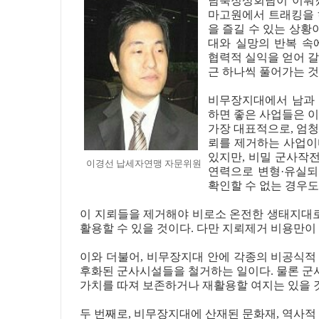
남북정상회담이 이뤄졌
마고원에서 트래킹을 
을 즐길 수 있는 상황이
대와 실망의 반복 속
협력적 실익을 얻어 갈
근 하나씩 풀어가는 것
비무장지대에서 남과 북
하면 좋은 사업들은 이
가장 대표적으로, 엄청
뢰를 제거하는 사업이
있지만, 비밀 군사작전
이경선 납세자연맹 자문위원
연력으로 변형·유실되
확인할 수 없는 경우도
이 지뢰들을 제거해야 비로소 온전한 생태지대
활용할 수 있을 것이다. 다만 지뢰제거 비용만이
이와 더불어, 비무장지대 안에 각종의 비공식적
후화된 군사시설들을 철거하는 일이다. 물론 
가치를 따져 보존하거나 재활용할 여지는 있을 
두 번째로, 비무장지대에 산재된 문화재, 역사적