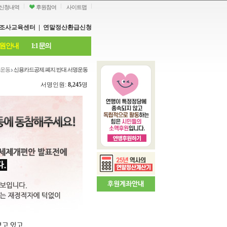
신청내역
후원참여
사이트맵
조사교육센터
|
연말정산환급신청
원안내
1:1 문의
혁운동
신용카드공제 폐지 반대 서명운동
서명인원:
8,245
명