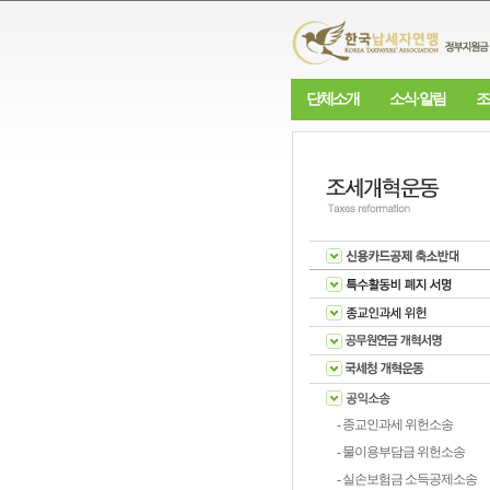
단체소개
소식·알림
조
- 종교인과세 위헌소송
- 물이용부담금 위헌소송
- 실손보험금 소득공제소송