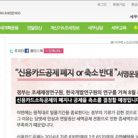
로그인
회원가입
환급
세무
세개혁운동
연말정산
계산기&조세정보
세무상담
세무교육
후
조세개