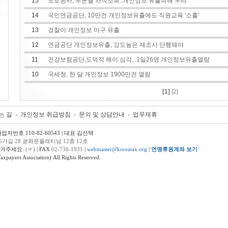
15
도로공사, 무분별 차적조회..개인정보 유출피해 우려
14
국민연금공단, 10만건 개인정보유출에도 직원교육 '소홀'
13
경찰이 개인정보 마구 유출
12
연금공단 개인정보유출, 강도높은 재조사 단행돼야
11
건강보험공단,도덕적 해이 심각...1일26명 개인정보유출열람
10
국세청, 한 달 개인정보 1900만건 열람
[1]
[2]
는 길
개인정보 취급방침
문의 및 상담안내
업무제휴
번호 110-82-60543 | 대표 김선택
5가길 28 광화문플래티넘 12층 12호
남겨주세요.
(☞)
| FAX
02-736-1931
|
webmaster@koreatax.org
|
연맹후원계좌 보기
ers Association) All Rights Reserved.