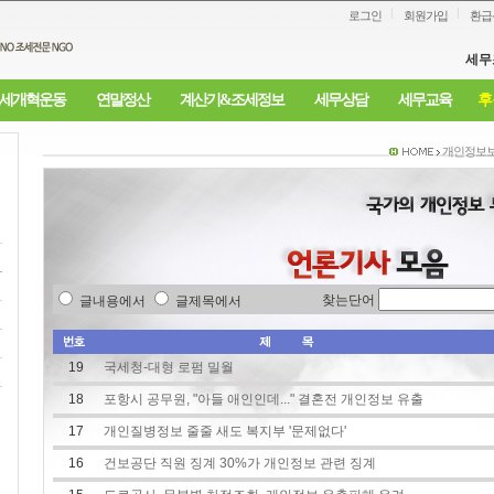
로그인
회원가입
환급
세무
세개혁운동
연말정산
계산기&조세정보
세무상담
세무교육
후
개인정보
찾는단어
글내용에서
글제목에서
19
국세청-대형 로펌 밀월
18
포항시 공무원, "아들 애인인데..." 결혼전 개인정보 유출
17
개인질병정보 줄줄 새도 복지부 '문제없다'
16
건보공단 직원 징계 30%가 개인정보 관련 징계