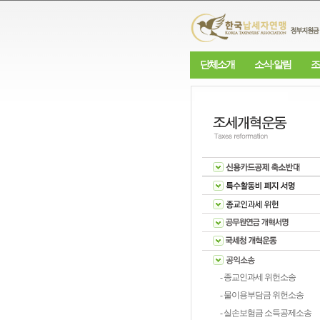
단체소개
소식·알림
조
- 종교인과세 위헌소송
- 물이용부담금 위헌소송
- 실손보험금 소득공제소송