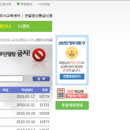
신청내역
후원참여
사이트맵
조사교육센터
|
연말정산환급신청
원안내
1:1 문의
보호운동
실제상황입니다!!
관련기사모음
2011-01-12
10779
2010-11-11
11721
2010-10-29
10258
2010-10-18
11972