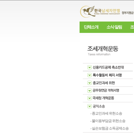
단체소개
소식·알림
조
- 종교인과세 위헌소송
- 물이용부담금 위헌소송
- 실손보험금 소득공제소송