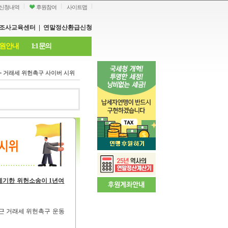
신청내역
후원참여
사이트맵
조사교육센터
|
연말정산환급신청
원안내
1:1 문의
>
거래세 위헌촉구 사이버 시위
제기한 위헌소송이 1년여
근 거래세 위헌촉구 운동