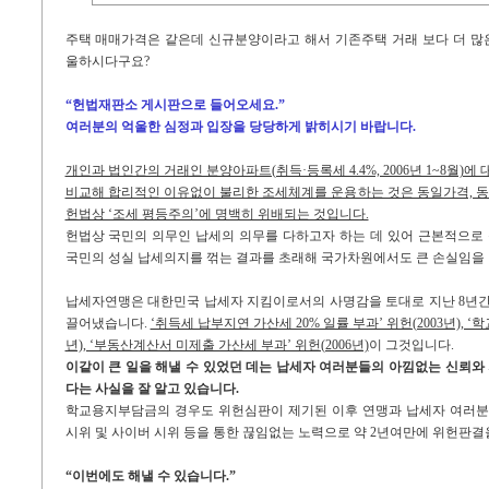
주택 매매가격은 같은데 신규분양이라고 해서 기존주택 거래 보다 더 많
울하시다구요?
“헌법재판소 게시판으로 들어오세요.”
여러분의 억울한 심정과 입장을 당당하게 밝히시기 바랍니다.
개인과 법인간의 거래인 분양아파트(취득·등록세 4.4%, 2006년 1~8월)에 대
비교해 합리적인 이유없이 불리한 조세체계를 운용하는 것은 동일가격, 
헌법상 ‘조세 평등주의’에 명백히 위배되는 것입니다.
헌법상 국민의 의무인 납세의 의무를 다하고자 하는 데 있어 근본적으로
국민의 성실 납세의지를 꺾는 결과를 초래해 국가차원에서도 큰 손실임을
납세자연맹은 대한민국 납세자 지킴이로서의 사명감을 토대로 지난 8년간
끌어냈습니다.
‘취득세 납부지연 가산세 20% 일률 부과’ 위헌(2003년), ‘
년), ‘부동산계산서 미제출 가산세 부과’ 위헌(2006년)
이 그것입니다.
이같이 큰 일을 해낼 수 있었던 데는 납세자 여러분들의 아낌없는 신뢰와
다는 사실을 잘 알고 있습니다.
학교용지부담금의 경우도 위헌심판이 제기된 이후 연맹과 납세자 여러분
시위 및 사이버 시위 등을 통한 끊임없는 노력으로 약 2년여만에 위헌판결
“이번에도 해낼 수 있습니다.”