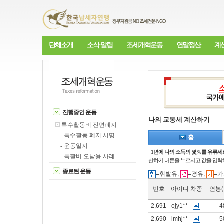
단체소개
소식·알림
조세개혁운동
연말정산
계
진행중인 운동
나의 교통세 계산하기
특수활동비 전면폐지
- 특수활동 폐지 서명
홈
- 운동일지
1년에 나의 소득의 몇%를 유류세
- 특활비 오남용 사례
산하기 버튼을 누르시고 값을 입력
종료된 운동
=휘발유,
=경유,
=가
번호
아이디
차종
연봉
2,691
ojy1**
4
2,690
lmhj**
5