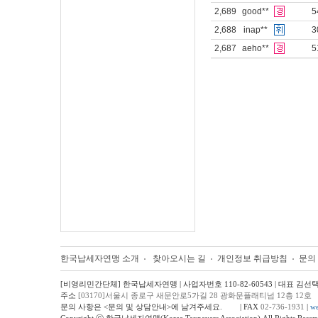
2,689
good**
5
2,688
inap**
3
2,687
aeho**
5
한국납세자연맹 소개
찾아오시는 길
개인정보 취급방침
문의
[비영리민간단체] 한국납세자연맹 | 사업자번호 110-82-60543 | 대표 김선
주소
[03170]서울시 종로구 새문안로5가길 28 광화문플래티넘 12층 12호
문의 사항은 <문의 및 상담안내>에 남겨주세요.
(☞)
| FAX
02-736-1931
|
we