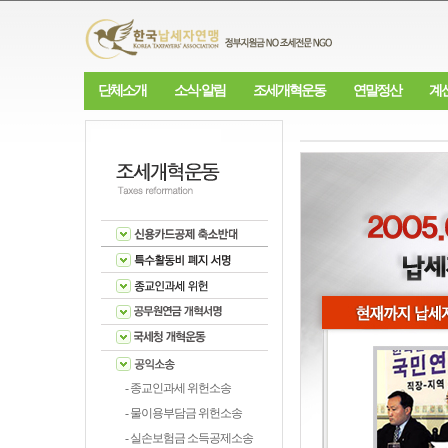
단체소개
소식·알림
조세개혁운동
연말정산
계
- 종교인과세 위헌소송
- 물이용부담금 위헌소송
- 실손보험금 소득공제소송