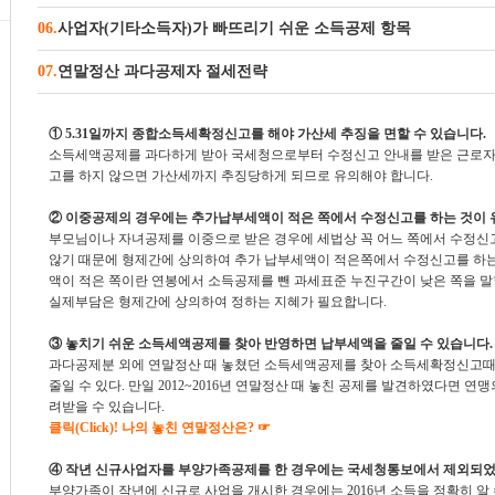
06.
사업자(기타소득자)가 빠뜨리기 쉬운 소득공제 항목
07.
연말정산 과다공제자 절세전략
① 5.31일까지 종합소득세확정신고를 해야 가산세 추징을 면할 수 있습니다.
소득세액공제를 과다하게 받아 국세청으로부터 수정신고 안내를 받은 근로자가
고를 하지 않으면 가산세까지 추징당하게 되므로 유의해야 합니다.
② 이중공제의 경우에는 추가납부세액이 적은 쪽에서 수정신고를 하는 것이 
부모님이나 자녀공제를 이중으로 받은 경우에 세법상 꼭 어느 쪽에서 수정신
않기 때문에 형제간에 상의하여 추가 납부세액이 적은쪽에서 수정신고를 하는
액이 적은 쪽이란 연봉에서 소득공제를 뺀 과세표준 누진구간이 낮은 쪽을 말
실제부담은 형제간에 상의하여 정하는 지혜가 필요합니다.
③ 놓치기 쉬운 소득세액공제를 찾아 반영하면 납부세액을 줄일 수 있습니다.
과다공제분 외에 연말정산 때 놓쳤던 소득세액공제를 찾아 소득세확정신고때
줄일 수 있다. 만일 2012~2016년 연말정산 때 놓친 공제를 발견하였다면 연
려받을 수 있습니다.
클릭(Click)! 나의 놓친 연말정산은? ☞
④ 작년 신규사업자를 부양가족공제를 한 경우에는 국세청통보에서 제외되었
부양가족이 작년에 신규로 사업을 개시한 경우에는 2016년 소득을 정확히 알